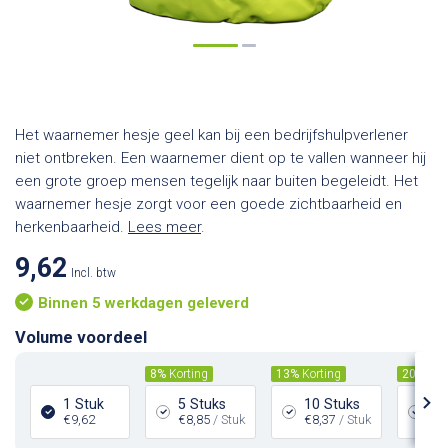
Het waarnemer hesje geel kan bij een bedrijfshulpverlener
niet ontbreken. Een waarnemer dient op te vallen wanneer hij
een grote groep mensen tegelijk naar buiten begeleidt. Het
waarnemer hesje zorgt voor een goede zichtbaarheid en
herkenbaarheid.
Lees meer
.
9,62
Incl. btw
Binnen 5 werkdagen geleverd
Volume voordeel
8%
Korting
13%
Korting
20%
Kor
1 Stuk
5 Stuks
10 Stuks
25
€9,62
€8,85
/ Stuk
€8,37
/ Stuk
€7