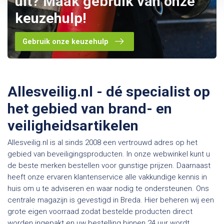
uit? Maak gebruik van onze
keuzehulp!
Gebruik onze keuzehulp
Allesveilig.nl - dé specialist op
het gebied van brand- en
veiligheidsartikelen
Allesveilig.nl is al sinds 2008 een vertrouwd adres op het
gebied van beveiligingsproducten. In onze webwinkel kunt u
de beste merken bestellen voor gunstige prijzen. Daarnaast
heeft onze ervaren klantenservice alle vakkundige kennis in
huis om u te adviseren en waar nodig te ondersteunen. Ons
centrale magazijn is gevestigd in Breda. Hier beheren wij een
grote eigen voorraad zodat bestelde producten direct
worden ingepakt en uw bestelling binnen 24 uur wordt