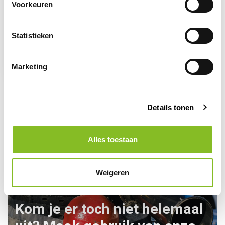
Voorkeuren
Op voorraad
Statistieken
Waarnemer hesje geel
Marketing
9,62
Details tonen
Alles toestaan
Weigeren
Kom je er toch niet helemaal