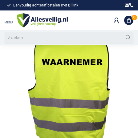
Eenvoudig achteraf betalen
met
Billink
Gr
Home
/
Waarnemer hesje geel
Waarnemer hesje geel
0
MENU