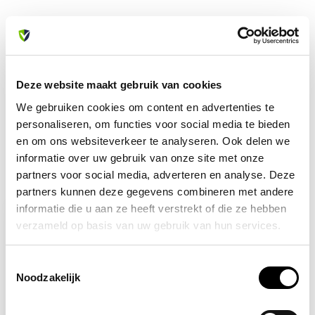
Heb je vragen over dit product?
Of heb je hulp nodig bij je bestelling? Neem contact op
met onze klantenservice. We helpen je graag verder!
Deze website maakt gebruik van cookies
info@allesveilig.nl
We gebruiken cookies om content en advertenties te
+31 (0) 6 82095086
personaliseren, om functies voor social media te bieden
en om ons websiteverkeer te analyseren. Ook delen we
informatie over uw gebruik van onze site met onze
partners voor social media, adverteren en analyse. Deze
Recent bekeken
partners kunnen deze gegevens combineren met andere
informatie die u aan ze heeft verstrekt of die ze hebben
verzameld op basis van uw gebruik van hun services.
Toestemmingsselectie
Noodzakelijk