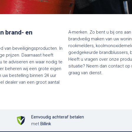
van brand- en
A-merken. Zo bent u bij ons aan 
brandveilig maken van uw woning
rookmelders, koolmonoxidemelde
ed van beveiligingsproducten. In
goedgekeurde brandblussers, bl
e prijzen. Daarnaast heeft
Heeft u vragen over onze produc
 u te adviseren en waar nodig te
situatie? Neem dan contact op me
ier beheren wij een grote eigen
graag van dienst.
 uw bestelling binnen 24 uur
Eenvoudig achteraf betalen
met
Billink