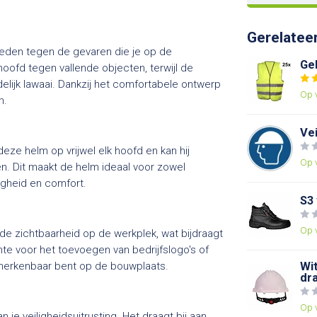
Gerelatee
den tegen de gevaren die je op de
Ge
ofd tegen vallende objecten, terwijl de
ijk lawaai. Dankzij het comfortabele ontwerp
Op 
n.
Vei
ze helm op vrijwel elk hoofd en kan hij
Op 
. Dit maakt de helm ideaal voor zowel
igheid en comfort.
S3
Op 
de zichtbaarheid op de werkplek, wat bijdraagt
te voor het toevoegen van bedrijfslogo's of
k herkenbaar bent op de bouwplaats.
Wi
dr
Op 
je veiligheidsuitrusting. Het draagt bij aan