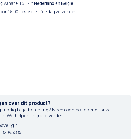
ng
vanaf € 150,- in
Nederland en België
or 15:00 besteld, zelfde dag verzonden
gen over dit product?
lp nodig bij je bestelling? Neem contact op met onze
ce. We helpen je graag verder!
sveilig.nl
6 82095086