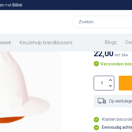
en
met
Billink
Witte bou
Blogs
Ov
 week
Keuzehulp brandblussers
22,00
Incl. btw
Verzonden bin
Op werkdagen
Klanten beoord
Eenvoudig achte