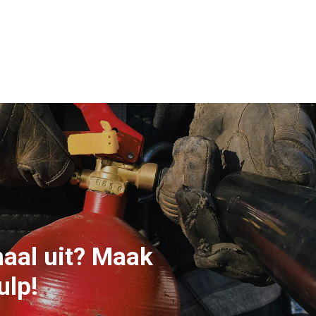
maal uit? Maak
ulp!