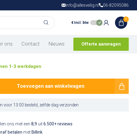
info@allesveilig.nl
Gratis verzending
06-82095086
vanaf € 150,- in
N
0
€
Incl. btw
whelm met oorkap
er ons
Contact
Nieuws
Offerte aanvragen
nen 1-3 werkdagen
Toevoegen aan winkelwagen
 voor 13:00 besteld, zelfde dag verzonden
elen ons met een
8,9
uit
6.500+ reviews
raf betalen
met
Billink