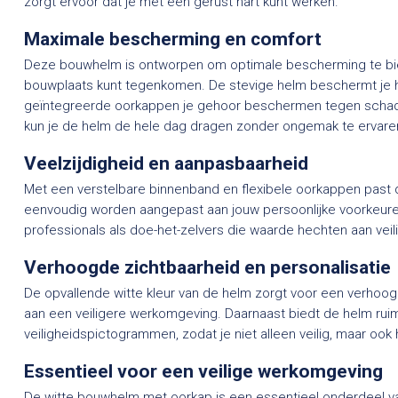
zorgt ervoor dat je met een gerust hart kunt werken.
Maximale bescherming en comfort
Deze bouwhelm is ontworpen om optimale bescherming te bie
bouwplaats kunt tegenkomen. De stevige helm beschermt je ho
geïntegreerde oorkappen je gehoor beschermen tegen schadel
kun je de helm de hele dag dragen zonder ongemak te ervare
Veelzijdigheid en aanpasbaarheid
Met een verstelbare binnenband en flexibele oorkappen past de
eenvoudig worden aangepast aan jouw persoonlijke voorkeuren
professionals als doe-het-zelvers die waarde hechten aan veil
Verhoogde zichtbaarheid en personalisatie
De opvallende witte kleur van de helm zorgt voor een verhoog
aan een veiligere werkomgeving. Daarnaast biedt de helm ruim
veiligheidspictogrammen, zodat je niet alleen veilig, maar oo
Essentieel voor een veilige werkomgeving
De witte bouwhelm met oorkap is een essentieel onderdeel van 