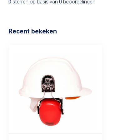
0
sterren op basis van
0
beoordelingen
Recent bekeken