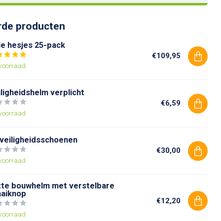
rde producten
le hesjes 25-pack
€109,95
voorraad
ligheidshelm verplicht
€6,59
voorraad
 veiligheidsschoenen
€30,00
voorraad
tte bouwhelm met verstelbare
aaiknop
€12,20
voorraad