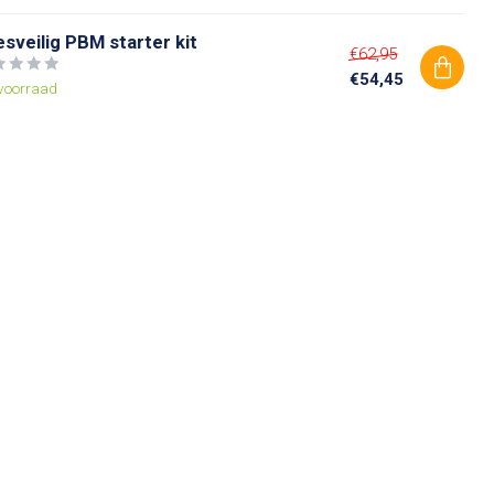
esveilig PBM starter kit
€62,95
€54,45
voorraad