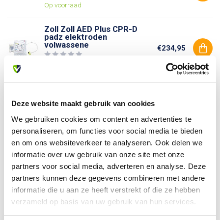
Op voorraad
Zoll Zoll AED Plus CPR-D
padz elektroden
volwassene
€234,95
Op voorraad
Deze website maakt gebruik van cookies
Heb je vragen over dit product?
Of heb je hulp nodig bij je bestelling? Neem contact op
We gebruiken cookies om content en advertenties te
met onze klantenservice. We helpen je graag verder!
personaliseren, om functies voor social media te bieden
info@allesveilig.nl
en om ons websiteverkeer te analyseren. Ook delen we
+31 (0) 6 82095086
informatie over uw gebruik van onze site met onze
partners voor social media, adverteren en analyse. Deze
partners kunnen deze gegevens combineren met andere
informatie die u aan ze heeft verstrekt of die ze hebben
Recent bekeken
verzameld op basis van uw gebruik van hun services.