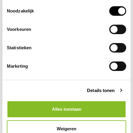
Toestemmingsselectie
Noodzakelijk
Voorkeuren
Statistieken
Op voorraad
Marketing
ZOLL
Zoll AED Plus Stat-
padz II elektroden kind
Details tonen
260,00
Alles toestaan
Weigeren