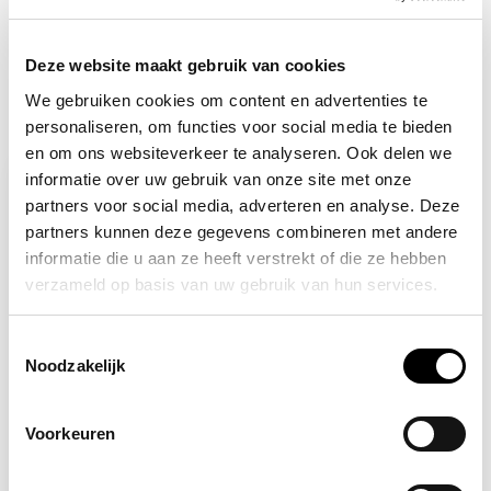
+31 (0) 6 82095086
Deze website maakt gebruik van cookies
We gebruiken cookies om content en advertenties te
Recent bekeken
personaliseren, om functies voor social media te bieden
en om ons websiteverkeer te analyseren. Ook delen we
informatie over uw gebruik van onze site met onze
-12%
partners voor social media, adverteren en analyse. Deze
partners kunnen deze gegevens combineren met andere
informatie die u aan ze heeft verstrekt of die ze hebben
verzameld op basis van uw gebruik van hun services.
Toestemmingsselectie
Noodzakelijk
Op voorraad
Voorkeuren
Zwarte bouwhelm met
oorkap