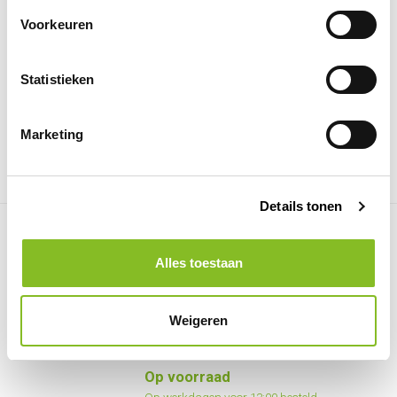
Blusrating van 27A/144B/25F Uiterst
effectief tegen verschillende soo...
Voorkeuren
149,95
Statistieken
Op voorraad
Op werkdagen voor 13:00 besteld,
zelfde dag verzonden
Marketing
Details tonen
CO2 blusser 5 KG BENOR
Alles toestaan
Efficiënte brandbestrijding met
kwaliteitsgarantie
Weigeren
154,95
Op voorraad