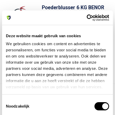
Poederblusser 6 KG BENOR
De **Poederblusser 6 KG BENOR**
voldoet aan EN3-normen, heeft een CE-
m...
Deze website maakt gebruik van cookies
84,95
We gebruiken cookies om content en advertenties te
Op voorraad
personaliseren, om functies voor social media te bieden
Op werkdagen voor 13:00 besteld,
en om ons websiteverkeer te analyseren. Ook delen we
zelfde dag verzonden
informatie over uw gebruik van onze site met onze
partners voor social media, adverteren en analyse. Deze
partners kunnen deze gegevens combineren met andere
informatie die u aan ze heeft verstrekt of die ze hebben
verzameld op basis van uw gebruik van hun services.
Schuimblusser 6 liter
Toestemmingsselectie
fluorvrij BENOR
Noodzakelijk