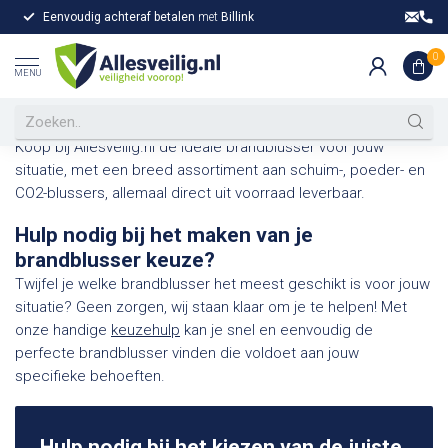
Eenvoudig achteraf betalen
met
Billink
Gr
Home
/
Brandblussers
0
Brandblusser kopen op
MENU
Allesveilig.nl
Koop bij Allesveilig.nl de ideale brandblusser voor jouw
situatie, met een breed assortiment aan schuim-, poeder- en
CO2-blussers, allemaal direct uit voorraad leverbaar.
Hulp nodig bij het maken van je
brandblusser keuze?
Twijfel je welke brandblusser het meest geschikt is voor jouw
situatie? Geen zorgen, wij staan klaar om je te helpen! Met
onze handige
keuzehulp
kan je snel en eenvoudig de
perfecte brandblusser vinden die voldoet aan jouw
specifieke behoeften.
Hulp nodig bij het kiezen van de juiste