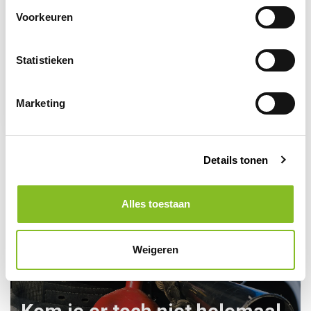
Voorkeuren
Op voorraad
Statistieken
Veiligheidshesje met
rits blauw
Marketing
11,45
12,45
Details tonen
Alles toestaan
Weigeren