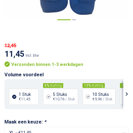
12,45
11,45
Incl. btw
Verzonden binnen 1-3 werkdagen
Volume voordeel
6%
Korting
13%
Korting
19%
Ko
1 Stuk
5 Stuks
10 Stuks
2
€11,45
€10,76
/ Stuk
€9,96
/ Stuk
€
Maak een keuze:
*